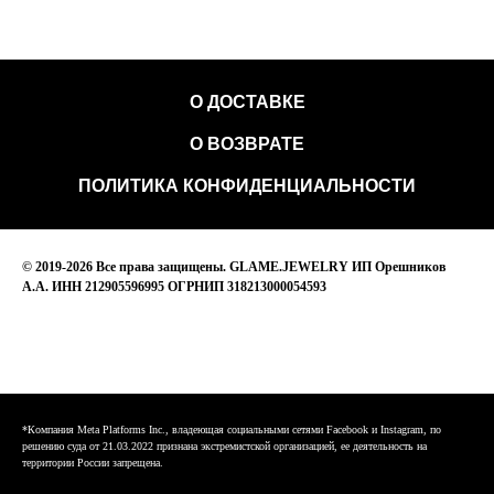
О ДОСТАВКЕ
О ВОЗВРАТЕ
ПОЛИТИКА КОНФИДЕНЦИАЛЬНОСТИ
© 2019-2026 Все права защищены. GLAME.JEWELRY ИП Орешников
А.А. ИНН 212905596995 ОГРНИП 318213000054593
*Компания Meta Platforms Inc., владеющая социальными сетями Facebook и Instagram, по
решению суда от 21.03.2022 признана экстремистской организацией, ее деятельность на
территории России запрещена.