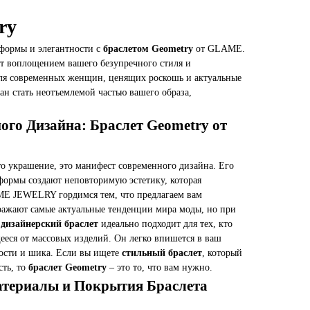
ry
 формы и элегантности с
браслетом Geometry
от GLAME.
ет воплощением вашего безупречного стиля и
для современных женщин, ценящих роскошь и актуальные
н стать неотъемлемой частью вашего образа,
ого Дизайна: Браслет Geometry от
то украшение, это манифест современного дизайна. Его
формы создают неповторимую эстетику, которая
ME JEWELRY гордимся тем, что предлагаем вам
ражают самые актуальные тенденции мира моды, но при
т
дизайнерский браслет
идеально подходит для тех, кто
ееся от массовых изделий. Он легко впишется в ваш
ности и шика. Если вы ищете
стильный браслет
, который
сть, то
браслет Geometry
– это то, что вам нужно.
атериалы и Покрытия Браслета