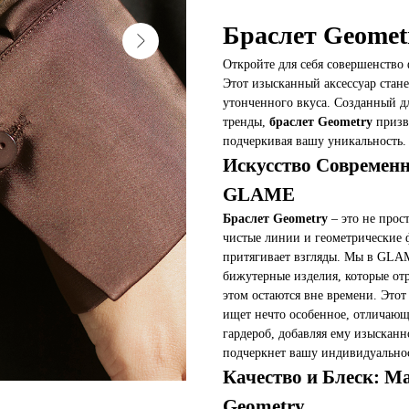
Браслет Geomet
Откройте для себя совершенство
Этот изысканный аксессуар стан
утонченного вкуса. Созданный 
тренды,
браслет Geometry
призва
подчеркивая вашу уникальность.
Искусство Современн
GLAME
Браслет Geometry
– это не прос
чистые линии и геометрические 
притягивает взгляды. Мы в GLA
бижутерные изделия, которые от
этом остаются вне времени. Это
ищет нечто особенное, отличающ
гардероб, добавляя ему изыскан
подчеркнет вашу индивидуально
Качество и Блеск: М
Geometry