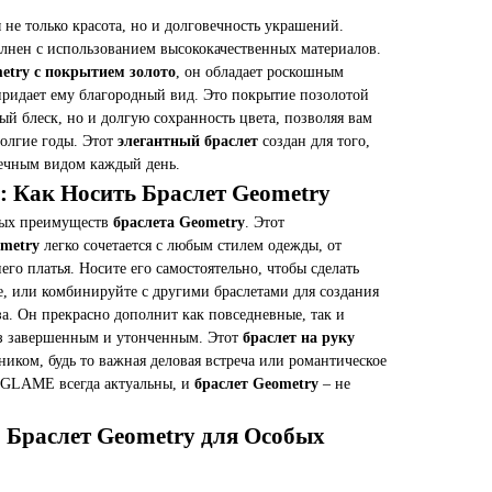
не только красота, но и долговечность украшений.
нен с использованием высококачественных материалов.
etry с покрытием золото
, он обладает роскошным
придает ему благородный вид. Это покрытие позолотой
ый блеск, но и долгую сохранность цвета, позволяя вам
долгие годы. Этот
элегантный браслет
создан для того,
речным видом каждый день.
: Как Носить Браслет Geometry
вных преимуществ
браслета Geometry
. Этот
metry
легко сочетается с любым стилем одежды, от
его платья. Носите его самостоятельно, чтобы сделать
е, или комбинируйте с другими браслетами для создания
а. Он прекрасно дополнит как повседневные, так и
аз завершенным и утонченным. Этот
браслет на руку
иком, будь то важная деловая встреча или романтическое
 GLAME всегда актуальны, и
браслет Geometry
– не
 Браслет Geometry для Особых