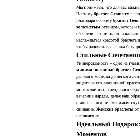
Мы понимаем, что для вас важны 
Поэтому
браслет Geometry
выпол
Благодаря особому
браслет Geom
золотистым
оттенком, который 
обеспечивает не только изысканн
наслаждаться красотой браслета 
чтобы радовать вас своим безуп
Стильные Сочетания
Универсальность – одно из гла
минималистичный браслет Geo
делового костюма до легкого летн
акцент на его лаконичной красот
многослойного, трендового образ
вечерние наряды, делая ваш обр
станет вашим незаменимым спутн
свидание.
Женские браслеты
от
исключение.
Идеальный Подарок:
Моментов