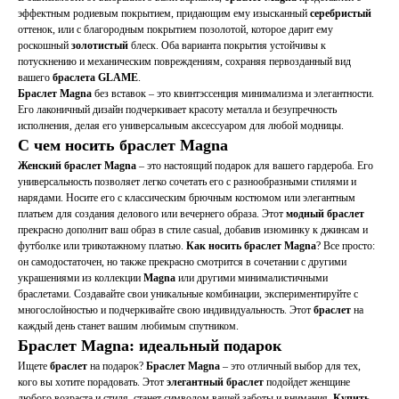
эффектным родиевым покрытием, придающим ему изысканный
серебристый
оттенок, или с благородным покрытием позолотой, которое дарит ему
роскошный
золотистый
блеск. Оба варианта покрытия устойчивы к
потускнению и механическим повреждениям, сохраняя первозданный вид
вашего
браслета
GLAME
.
Браслет
Magna
без вставок – это квинтэссенция минимализма и элегантности.
Его лаконичный дизайн подчеркивает красоту металла и безупречность
исполнения, делая его универсальным аксессуаром для любой модницы.
С чем носить
браслет
Magna
Женский
браслет
Magna
– это настоящий подарок для вашего гардероба. Его
универсальность позволяет легко сочетать его с разнообразными стилями и
нарядами. Носите его с классическим брючным костюмом или элегантным
платьем для создания делового или вечернего образа. Этот
модный
браслет
прекрасно дополнит ваш образ в стиле casual, добавив изюминку к джинсам и
футболке или трикотажному платью.
Как носить
браслет
Magna
? Все просто:
он самодостаточен, но также прекрасно смотрится в сочетании с другими
украшениями из коллекции
Magna
или другими минималистичными
браслетами. Создавайте свои уникальные комбинации, экспериментируйте с
многослойностью и подчеркивайте свою индивидуальность. Этот
браслет
на
каждый день станет вашим любимым спутником.
Браслет
Magna: идеальный подарок
Ищете
браслет
на подарок?
Браслет
Magna
– это отличный выбор для тех,
кого вы хотите порадовать. Этот
элегантный
браслет
подойдет женщине
любого возраста и стиля, станет символом вашей заботы и внимания.
Купить