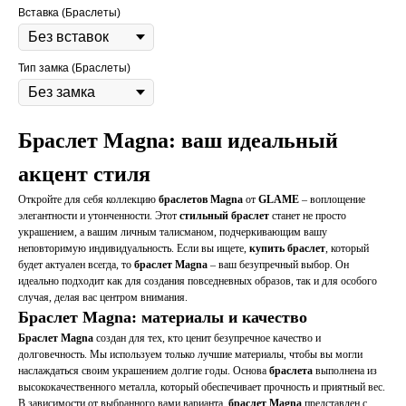
Вставка (Браслеты)
Тип замка (Браслеты)
Браслет
Magna: ваш идеальный
акцент стиля
Откройте для себя коллекцию
браслетов
Magna
от
GLAME
– воплощение
элегантности и утонченности. Этот
стильный
браслет
станет не просто
украшением, а вашим личным талисманом, подчеркивающим вашу
неповторимую индивидуальность. Если вы ищете,
купить
браслет
, который
будет актуален всегда, то
браслет
Magna
– ваш безупречный выбор. Он
идеально подходит как для создания повседневных образов, так и для особого
случая, делая вас центром внимания.
Браслет
Magna: материалы и качество
Браслет
Magna
создан для тех, кто ценит безупречное качество и
долговечность. Мы используем только лучшие материалы, чтобы вы могли
наслаждаться своим украшением долгие годы. Основа
браслета
выполнена из
высококачественного металла, который обеспечивает прочность и приятный вес.
В зависимости от выбранного вами варианта,
браслет
Magna
представлен с