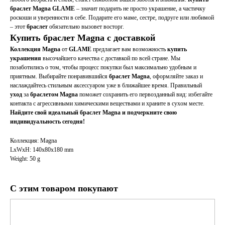
браслет
Magna
GLAME
– значит подарить не просто украшение, а частичку
роскоши и уверенности в себе. Подарите его маме, сестре, подруге или любимой
– этот
браслет
обязательно вызовет восторг.
Купить
браслет
Magna с доставкой
Коллекция
Magna
от
GLAME
предлагает вам возможность
купить
украшения
высочайшего качества с доставкой по всей стране. Мы
позаботились о том, чтобы процесс покупки был максимально удобным и
приятным. Выбирайте понравившийся
браслет
Magna
, оформляйте заказ и
наслаждайтесь стильным аксессуаром уже в ближайшее время. Правильный
уход
за
браслетом
Magna
поможет сохранить его первозданный вид: избегайте
контакта с агрессивными химическими веществами и храните в сухом месте.
Найдите свой идеальный браслет Magna и подчеркните свою
индивидуальность сегодня!
Коллекция: Magna
LxWxH: 140x80x180 mm
Weight: 50 g
С этим товаром покупают