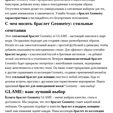
бижутерии, добавляя нотку шика в повседневные и вечерние образы.
Отсутствие вставок делает его универсальным и элегантным выбором для тех,
кто ценит минимализм и лаконичность. Узнайте больше о
браслет Geometry
характеристики
и наслаждайтесь его безупречным исполнением.
С чем носить браслет Geometry: стильные
сочетания
Этот
элегантный браслет
Geometry от GLAME – настоящий хамелеон в мире
моды. Он идеально подходит для создания самых разнообразных образов.
Носите его как самостоятельный акцент с простой футболкой и джинсами, чтобы
добавить изысканности повседневному стилю. Для офисного образа сочетайте
браслет на руку
с классической блузой и брючным костюмом – он добавит
легкой элегантности и утонченности. Вечером
минималистичный браслет
Geometry будет прекрасно смотреться с коктейльным платьем, подчеркивая
вашу женственность и чувство стиля. Он также станет прекрасным дополнением
к другим украшениям из коллекции Geometry, создавая гармоничный ансамбль.
Этот
стильный браслет для женщин
уместен в любой ситуации, будь то
деловая встреча, прогулка с друзьями или торжественное мероприятие. Ищете
идеальный
браслет для повседневной носки
? Geometry – ваш выбор!
GLAME: ваш лучший выбор
Купить браслет Geometry
GLAME – значит выбрать качество, стиль и
доступность. Мы уверены, что этот
браслет Geometry
станет вашей новой
любовью. Он идеально подойдет в качестве
браслет в подарок женщине
–
такой знак внимания оценит каждая. Наша коллекция
браслет из коллекции