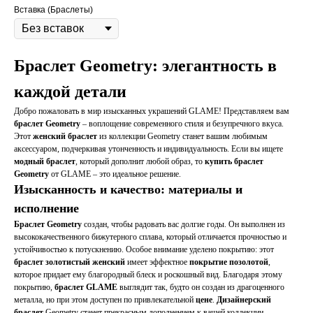
Вставка (Браслеты)
Браслет Geometry: элегантность в
каждой детали
Добро пожаловать в мир изысканных украшений GLAME! Представляем вам
браслет Geometry
– воплощение современного стиля и безупречного вкуса.
Этот
женский браслет
из коллекции Geometry станет вашим любимым
аксессуаром, подчеркивая утонченность и индивидуальность. Если вы ищете
модный браслет
, который дополнит любой образ, то
купить браслет
Geometry
от GLAME – это идеальное решение.
Изысканность и качество: материалы и
исполнение
Браслет Geometry
создан, чтобы радовать вас долгие годы. Он выполнен из
высококачественного бижутерного сплава, который отличается прочностью и
устойчивостью к потускнению. Особое внимание уделено покрытию: этот
браслет золотистый женский
имеет эффектное
покрытие позолотой
,
которое придает ему благородный блеск и роскошный вид. Благодаря этому
покрытию,
браслет GLAME
выглядит так, будто он создан из драгоценного
металла, но при этом доступен по привлекательной
цене
.
Дизайнерский
браслет
Geometry станет прекрасным дополнением к вашей коллекции