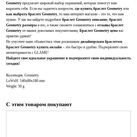
Geometry
предлагает широкий выбор украшений, которые помогут вам
выразить себя. Если вы задаетесь вопросом,
где купить браслет Geometry
или
как выбрать браслет Geometry
, то наш интернет-магазин – это то, что вам
нужно. У нас вы найдете подробное
браслет Geometry описание
,
браслет
Geometry размеры
и вес, а также сможете ознакомиться с
отзывы браслет
Geometry
от наших довольных покупательниц.
Браслет Geometry цена
вас
приятно удивит!
Не упустите шанс обзавестись этим роскошным
дизайнерским браслетом
.
Браслет Geometry купить онлайн
– это быстро и удобно. Подчеркните свою
неповторимость с GLAME!
Найдите свое идеальное украшение и подчеркните свою индивидуальность
сегодня!
Коллекция: Geometry
LxWxH: 140x80x180 mm
Weight: 50 g
С этим товаром покупают