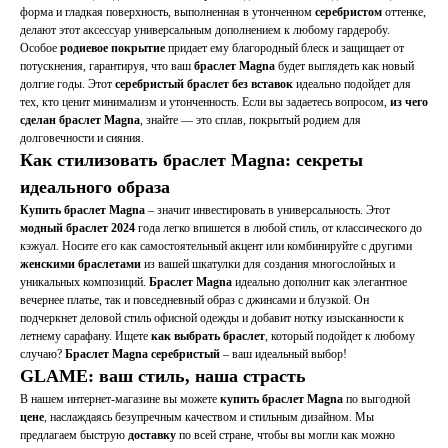
форма и гладкая поверхность, выполненная в утонченном
серебристом
оттенке,
делают этот аксессуар универсальным дополнением к любому гардеробу.
Особое
родиевое покрытие
придает ему благородный блеск и защищает от
потускнения, гарантируя, что ваш
браслет Magna
будет выглядеть как новый
долгие годы. Этот
серебристый браслет без вставок
идеально подойдет для
тех, кто ценит минимализм и утонченность. Если вы задаетесь вопросом,
из чего
сделан браслет Magna
, знайте — это сплав, покрытый родием для
долговечности и сияния.
Как стилизовать браслет Magna: секреты
идеального образа
Купить браслет Magna
– значит инвестировать в универсальность. Этот
модный браслет 2024
года легко впишется в любой стиль, от классического до
кэжуал. Носите его как самостоятельный акцент или комбинируйте с другими
женскими браслетами
из вашей шкатулки для создания многослойных и
уникальных композиций.
Браслет Magna
идеально дополнит как элегантное
вечернее платье, так и повседневный образ с джинсами и блузкой. Он
подчеркнет деловой стиль офисной одежды и добавит нотку изысканности к
летнему сарафану. Ищете
как выбрать браслет
, который подойдет к любому
случаю?
Браслет Magna серебристый
– ваш идеальный выбор!
GLAME: ваш стиль, наша страсть
В нашем интернет-магазине вы можете
купить браслет Magna
по выгодной
цене
, наслаждаясь безупречным качеством и стильным дизайном. Мы
предлагаем быструю
доставку
по всей стране, чтобы вы могли как можно