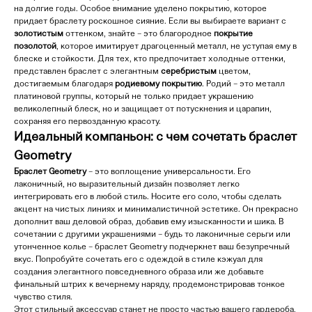
на долгие годы. Особое внимание уделено покрытию, которое
придает браслету роскошное сияние. Если вы выбираете вариант с
золотистым
оттенком, знайте – это благородное
покрытие
позолотой
, которое имитирует драгоценный металл, не уступая ему в
блеске и стойкости. Для тех, кто предпочитает холодные оттенки,
представлен браслет с элегантным
серебристым
цветом,
достигаемым благодаря
родиевому покрытию
. Родий – это металл
платиновой группы, который не только придает украшению
великолепный блеск, но и защищает от потускнения и царапин,
сохраняя его первозданную красоту.
Идеальный компаньон: с чем сочетать браслет
Geometry
Браслет Geometry
– это воплощение универсальности. Его
лаконичный, но выразительный дизайн позволяет легко
интегрировать его в любой стиль. Носите его соло, чтобы сделать
акцент на чистых линиях и минималистичной эстетике. Он прекрасно
дополнит ваш деловой образ, добавив ему изысканности и шика. В
сочетании с другими украшениями – будь то лаконичные серьги или
утонченное колье – браслет Geometry подчеркнет ваш безупречный
вкус. Попробуйте сочетать его с одеждой в стиле кэжуал для
создания элегантного повседневного образа или же добавьте
финальный штрих к вечернему наряду, продемонстрировав тонкое
чувство стиля.
Этот стильный аксессуар станет не просто частью вашего гардероба,