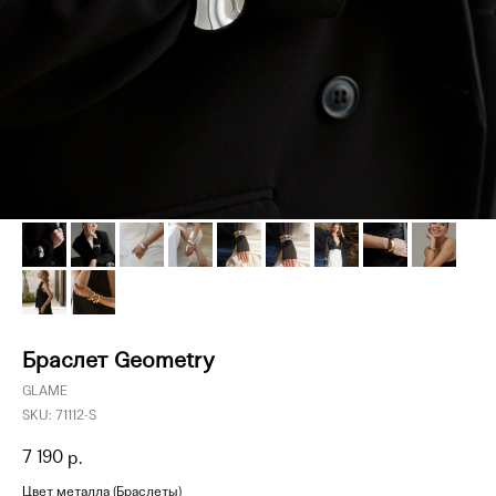
Браслет Geometry
GLAME
SKU:
71112-S
7 190
р.
Цвет металла (Браслеты)