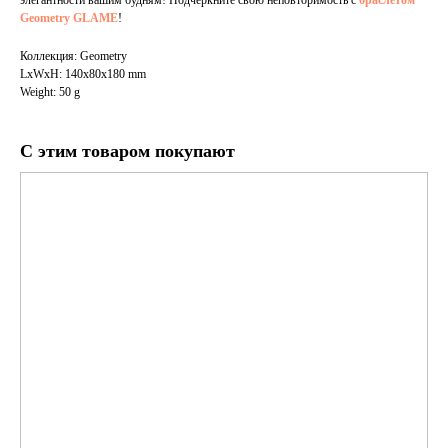
элегантности вашим будням! Подчеркните свою неповторимость с
браслетом
Geometry GLAME
!
Коллекция: Geometry
LxWxH: 140x80x180 mm
Weight: 50 g
С этим товаром покупают