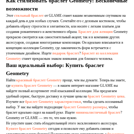
Как стилизовать браслет Geometry: Бесконечные
возможности
Этот
стильный браслет
от GLAME станет вашим незаменимым спутником на
каждый день и для особых случаев. Сочетайте его с деловым костюмом, чтобы
добавить образу строгости и элегантности, или носите с легким платьем для
создания романтичного и женственного образа.
Браслет для женщин
Geometry
прекрасно смотрится как самостоятельный акцент, так и в компании других
аксессуаров, создавая многогранные композиции. Он идеально вписывается в
концепцию коллекции Geometry, где лаконичность форм встречается с
утонченным дизайном. Ищете
подарок браслет
?
Браслет из коллекции
Geometry
станет прекрасным знаком внимания для близкого человека.
Ваш идеальный выбор: Купить браслет
Geometry
Найти
красивый браслет Geometry
проще, чем вы думаете. Теперь вы знаете,
где
купить браслет Geometry
— в нашем интернет-магазине GLAME вы
найдете полный ассортимент этой изысканной коллекции. Мы предлагаем
удобный сервис, быструю доставку и лучшие цены на
браслет Geometry цена
.
Изучите все
браслет Geometry характеристики
, чтобы сделать осознанный
выбор. У нас вы найдете подходящие
браслет Geometry размеры
, чтобы
браслет идеально сидел на вашей руке. Ищете
минималистичный браслет
?
Geometry от GLAME — это то, что вам нужно.
Не упустите шанс стать обладательницей этого эксклюзивного аксессуара.
Купите браслет Geometry
сегодня и позвольте ему добавить сияния и