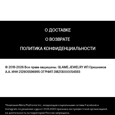
О ДОСТАВКЕ
О ВОЗВРАТЕ
ПОЛИТИКА КОНФИДЕНЦИАЛЬНОСТИ
© 2019-2026 Все права защищены. GLAME.JEWELRY ИП Орешников
А.А. ИНН 212905596995 ОГРНИП 318213000054593
*Компания Meta Platforms Inc., владеющая социальными сетями Facebook и
Instagram, по решению суда от 21.03.2022 признана экстремистской организацией,
ее деятельность на территории России запрещена.