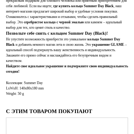
прекрасным подарком для близкого человека или приятным приобретением для
себя любимой. Если вы ищете,
где купить кольцо Summer Day Black
, наш
интернет-магазин предлагает широкий выбор и удобные условия покупки.
Ознакомьтесь с характеристиками и отзывами, чтобы сделать правильный
выбор. Это
серебристое кольцо с черной эмалью
или камнем – идеальный
выбор для тех, кто ценит стиль и качество.
Позвольте себе сиять с кольцом Summer Day (Black)!
Не упустите возможность приобрести это уникальное
кольцо Summer Day
Black
и добавить немного магии лета в свою жизнь. Это
украшение GLAME
–
идеальный способ подчеркнуть вашу женственность и индивидуальность.
Закажите его прямо сейчас и наслаждайтесь его безупречным видом и
качеством.
Найдите свое идеальное украшение и подчеркните свою индивидуальность
сегодня!
Коллекция: Summer Day
LxWxH: 140x80x180 mm
Weight: 50 g
С ЭТИМ ТОВАРОМ ПОКУПАЮТ