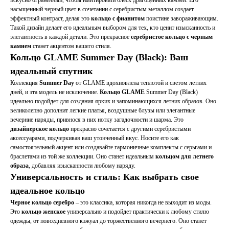
искусно ограненный, чтобы имитировать блеск драгоценных камней. Его
насыщенный черный цвет в сочетании с серебристым металлом создает
эффектный контраст, делая это
кольцо с фианитом
поистине завораживающим.
Такой дизайн делает его идеальным выбором для тех, кто ценит изысканность и
элегантность в каждой детали. Это прекрасное
серебристое кольцо с черным
камнем
станет акцентом вашего стиля.
Кольцо GLAME Summer Day (Black): Ваш
идеальный спутник
Коллекция
Summer Day
от GLAME вдохновлена теплотой и светом летних
дней, и эта модель не исключение.
Кольцо GLAME
Summer Day (Black)
идеально подойдет для создания ярких и запоминающихся летних образов. Оно
великолепно дополнит легкие платья, воздушные блузы или элегантные
вечерние наряды, привнося в них нотку загадочности и шарма. Это
дизайнерское кольцо
прекрасно сочетается с другими серебристыми
аксессуарами, подчеркивая ваш утонченный вкус. Носите его как
самостоятельный акцент или создавайте гармоничные комплекты с серьгами и
браслетами из той же коллекции. Оно станет идеальным
кольцом для летнего
образа
, добавляя изысканности любому наряду.
Универсальность и стиль: Как выбрать свое
идеальное кольцо
Черное кольцо серебро
– это классика, которая никогда не выходит из моды.
Это
кольцо женское
универсально и подойдет практически к любому стилю
одежды, от повседневного кэжуал до торжественного вечернего. Оно станет