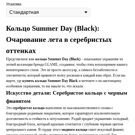
Упаковка
Кольцо Summer Day (Black):
Очарование лета в серебристых
оттенках
Представляем вам
кольцо Summer Day (Black)
– изысканное украшение из
летней коллекции бренда GLAME, созданное, чтобы стать воплощением вашего
неповторимого стиля. Это не просто аксессуар, а символ беззаботности и
элегантности, который привнесет нотку роскоши в каждый ваш образ. Если вы
ищете, где
купить кольцо Summer Day Black
и мечтаете о по-настоящему
особенном украшении, то вы нашли то, что искали.
Искусство детали: Серебристое кольцо с черным
фианитом
Это
серебристое кольцо
выполнено из высококачественного сплава с
благородным родиевым покрытием, которое гарантирует исключительную
долговечность и стойкость к потускнению. Родий придает украшению холодный,
благородный блеск, который идеально сочетается с глубоким черным цветом
центрального камня. В сердце этого
модного кольца
сияет искусный фианит,