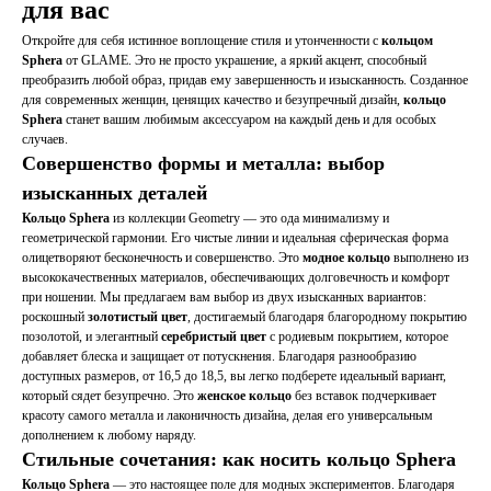
для вас
Откройте для себя истинное воплощение стиля и утонченности с
кольцом
Sphera
от GLAME. Это не просто украшение, а яркий акцент, способный
преобразить любой образ, придав ему завершенность и изысканность. Созданное
для современных женщин, ценящих качество и безупречный дизайн,
кольцо
Sphera
станет вашим любимым аксессуаром на каждый день и для особых
случаев.
Совершенство формы и металла: выбор
изысканных деталей
Кольцо Sphera
из коллекции Geometry — это ода минимализму и
геометрической гармонии. Его чистые линии и идеальная сферическая форма
олицетворяют бесконечность и совершенство. Это
модное кольцо
выполнено из
высококачественных материалов, обеспечивающих долговечность и комфорт
при ношении. Мы предлагаем вам выбор из двух изысканных вариантов:
роскошный
золотистый цвет
, достигаемый благодаря благородному покрытию
позолотой, и элегантный
серебристый цвет
с родиевым покрытием, которое
добавляет блеска и защищает от потускнения. Благодаря разнообразию
доступных размеров, от 16,5 до 18,5, вы легко подберете идеальный вариант,
который сядет безупречно. Это
женское кольцо
без вставок подчеркивает
красоту самого металла и лаконичность дизайна, делая его универсальным
дополнением к любому наряду.
Стильные сочетания: как носить кольцо Sphera
Кольцо Sphera
— это настоящее поле для модных экспериментов. Благодаря