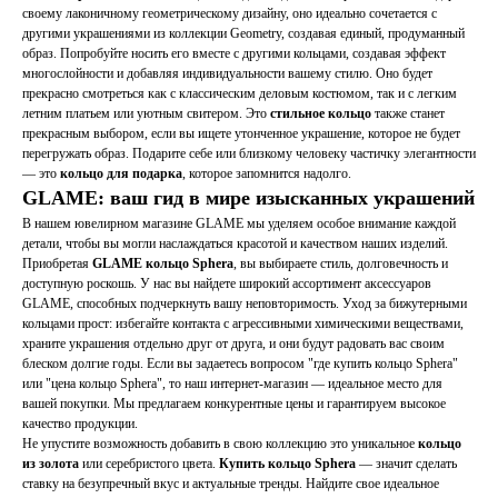
своему лаконичному геометрическому дизайну, оно идеально сочетается с
другими украшениями из коллекции Geometry, создавая единый, продуманный
образ. Попробуйте носить его вместе с другими кольцами, создавая эффект
многослойности и добавляя индивидуальности вашему стилю. Оно будет
прекрасно смотреться как с классическим деловым костюмом, так и с легким
летним платьем или уютным свитером. Это
стильное кольцо
также станет
прекрасным выбором, если вы ищете утонченное украшение, которое не будет
перегружать образ. Подарите себе или близкому человеку частичку элегантности
— это
кольцо для подарка
, которое запомнится надолго.
GLAME: ваш гид в мире изысканных украшений
В нашем ювелирном магазине GLAME мы уделяем особое внимание каждой
детали, чтобы вы могли наслаждаться красотой и качеством наших изделий.
Приобретая
GLAME кольцо Sphera
, вы выбираете стиль, долговечность и
доступную роскошь. У нас вы найдете широкий ассортимент аксессуаров
GLAME, способных подчеркнуть вашу неповторимость. Уход за бижутерными
кольцами прост: избегайте контакта с агрессивными химическими веществами,
храните украшения отдельно друг от друга, и они будут радовать вас своим
блеском долгие годы. Если вы задаетесь вопросом "где купить кольцо Sphera"
или "цена кольцо Sphera", то наш интернет-магазин — идеальное место для
вашей покупки. Мы предлагаем конкурентные цены и гарантируем высокое
качество продукции.
Не упустите возможность добавить в свою коллекцию это уникальное
кольцо
из золота
или серебристого цвета.
Купить кольцо Sphera
— значит сделать
ставку на безупречный вкус и актуальные тренды. Найдите свое идеальное