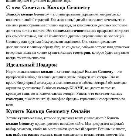
вашим верным спутником на долгие годы.
С чем Сочетать Кольцо Geometry
Женское кольцо Geometry
– это универсальное украшение, которое легко
впишется в любой гардероб. Его лаконичный дизайн позволяет сочетать его с
самыми разнообразными стилями одежды, от классических деловых костюмов
до легких летних платьев. Это
минималистичное кольцо
прекрасно смотрится
как самостоятельно, так и в комплекте с другими украшениями из коллекции
Geometry или другими бижутерными изделиями. Оно станет идеальным
дополнением к вашему образу, будь то свидание, рабочая встреча или дружеская
вечеринка. Если вы хотите
купить кольцо геометрия
, которое будет актуально
всегда, то это именно оно.
Идеальный Подарок
Ищете
эксклюзивное кольцо
в качестве подарка?
Кольцо Geometry
– это
прекрасный выбор для вашей девушки, жены, подруги или сестры. Это не
просто бижутерный аксессуар, а знак внимания и заботы, который обязательно
оценят по достоинству. Выбирая
кольцо GLAME
, вы дарите не только
красивую вещь, но и положительные эмоции. Узнать,
что означает кольцо
геометрия
, значит понять философию бренда – гармонию и совершенство во
всем.
Купить Кольцо Geometry Онлайн
Хотите
купить кольцо
, которое подчеркнет вашу уникальность?
Купить
кольцо Geometry
проще простого на нашем сайте. Мы предлагаем широкий
выбор размеров, чтобы вы могли найти идеальный вариант. Если вы не знаете,
как выбрать размер кольца
, наши консультанты всегда готовы помочь. Вы