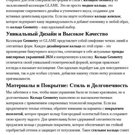
Откройте для себя совершенство формы и стиля с
кольцом Geometry
из
эксклюзивной коллекции GLAME. Это не просто
модное кольцо
, это
воплощение современного дизайна и утонченного вкуса, созданное для
истинных ценительниц красоты. Если вы ищете особенное
кольцо женское
,
которое подчеркнет вашу индивидуальность и добавит изюминку в любой образ,
то
кольцо Geometry
– ваш идеальный выбор.
Уникальный Дизайн и Высокое Качество
Коллекция
Geometry
от GLAME представляет собой симфонию четких линий и
элегантных форм. Каждое
дизайнерское кольцо
из этой серии – это
произведение бижутерного искусства, сочетающее в себе актуальные
тренды
ювелирных украшений 2024
и вневременную классику.
Кольцо Geometry
отличается своей уникальной геометрической формой, которая привлекает
взгляды и вызывает восхищение. Оно идеально подойдет как для повседневного
ношения, так и для особых случаев, добавляя вашему стилю нотку роскоши и
оригинальности.
Материалы и Покрытие: Стиль и Долговечность
Мы заботимся о том, чтобы наши украшения были не только красивыми, но и
долговечными.
Кольцо Geometry
выполнено из высококачественных
материалов с применением современных технологий покрытия. Если вы
предпочитаете теплые оттенки, обратите внимание на варианты с
покрытием
позолотой
, которое придает кольцу благородный золотистый блеск и сохраняет
свою красоту надолго. Для ценительниц более сдержанной элегантности мы
предлагаем кольца с родиевым покрытием, которое обеспечивает им стойкий
серебристый оттенок и защищает от потускнения. Такое
стильное кольцо
станет