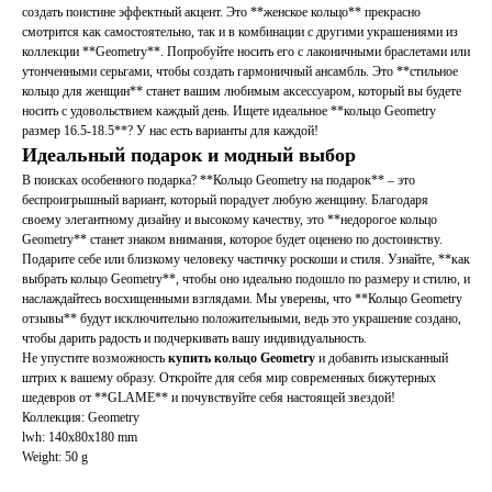
создать поистине эффектный акцент. Это **женское кольцо** прекрасно
смотрится как самостоятельно, так и в комбинации с другими украшениями из
коллекции **Geometry**. Попробуйте носить его с лаконичными браслетами или
утонченными серьгами, чтобы создать гармоничный ансамбль. Это **стильное
кольцо для женщин** станет вашим любимым аксессуаром, который вы будете
носить с удовольствием каждый день. Ищете идеальное **кольцо Geometry
размер 16.5-18.5**? У нас есть варианты для каждой!
Идеальный подарок и модный выбор
В поисках особенного подарка? **Кольцо Geometry на подарок** – это
беспроигрышный вариант, который порадует любую женщину. Благодаря
своему элегантному дизайну и высокому качеству, это **недорогое кольцо
Geometry** станет знаком внимания, которое будет оценено по достоинству.
Подарите себе или близкому человеку частичку роскоши и стиля. Узнайте, **как
выбрать кольцо Geometry**, чтобы оно идеально подошло по размеру и стилю, и
наслаждайтесь восхищенными взглядами. Мы уверены, что **Кольцо Geometry
отзывы** будут исключительно положительными, ведь это украшение создано,
чтобы дарить радость и подчеркивать вашу индивидуальность.
Не упустите возможность
купить кольцо Geometry
и добавить изысканный
штрих к вашему образу. Откройте для себя мир современных бижутерных
шедевров от **GLAME** и почувствуйте себя настоящей звездой!
Коллекция: Geometry
lwh: 140x80x180 mm
Weight: 50 g