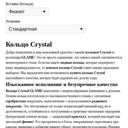
Вставка (Кольца)
Упаковка
Кольцо Crystal
Добро пожаловать в мир изысканной красоты с нашим
кольцом Crystal
из
коллекции
GLAME
! Это не просто украшение, это символ вашей элегантности и
неповторимого стиля. Если вы ищете
модные кольца
, которые подчеркнут
вашу индивидуальность, то
женское кольцо Crystal
станет вашим идеальным
выбором. Мы предлагаем вам возможность
купить кольцо Crystal
высочайшего качества, которое будет радовать вас долгие годы.
Изысканное исполнение и безупречное качество
Кольцо Crystal GLAME
выполнено с непревзойденным вниманием к деталям.
Основа кольца изготовлена из высококачественного сплава с элегантным
серебристым
покрытием, выполненным с использованием
родиевого
покрытия
. Это обеспечивает не только потрясающий внешний вид, но и
долговечность, устойчивость к потускнению и приятные тактильные ощущения.
Центральный элемент кольца — сверкающий
кристалл
, который выглядит как
настоящий
фианит
. Его прозрачность и блеск завораживают, переливаясь при
каждом движении и добавляя вашему образу загадочности и роскоши. Именно