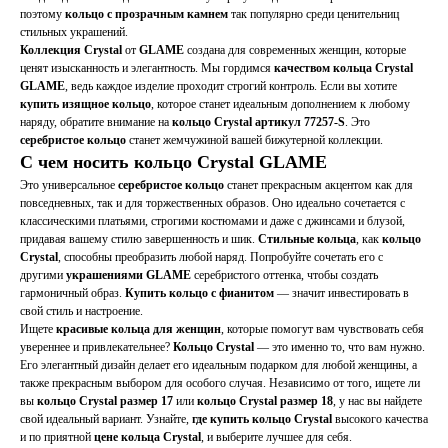
поэтому
кольцо с прозрачным камнем
так популярно среди ценительниц
стильных украшений.
Коллекция Crystal
от
GLAME
создана для современных женщин, которые
ценят изысканность и элегантность. Мы гордимся
качеством кольца Crystal
GLAME
, ведь каждое изделие проходит строгий контроль. Если вы хотите
купить изящное кольцо
, которое станет идеальным дополнением к любому
наряду, обратите внимание на
кольцо Crystal артикул 77257-S
. Это
серебристое кольцо
станет жемчужиной вашей бижутерной коллекции.
С чем носить кольцо Crystal GLAME
Это универсальное
серебристое кольцо
станет прекрасным акцентом как для
повседневных, так и для торжественных образов. Оно идеально сочетается с
классическими платьями, строгими костюмами и даже с джинсами и блузой,
придавая вашему стилю завершенность и шик.
Стильные кольца
, как
кольцо
Crystal
, способны преобразить любой наряд. Попробуйте сочетать его с
другими
украшениями GLAME
серебристого оттенка, чтобы создать
гармоничный образ.
Купить кольцо с фианитом
— значит инвестировать в
свой стиль и настроение.
Ищете
красивые кольца для женщин
, которые помогут вам чувствовать себя
увереннее и привлекательнее?
Кольцо Crystal
— это именно то, что вам нужно.
Его элегантный дизайн делает его идеальным подарком для любой женщины, а
также прекрасным выбором для особого случая. Независимо от того, ищете ли
вы
кольцо Crystal размер 17
или
кольцо Crystal размер 18
, у нас вы найдете
свой идеальный вариант. Узнайте,
где купить кольцо Crystal
высокого качества
и по приятной
цене кольца Crystal
, и выберите лучшее для себя.