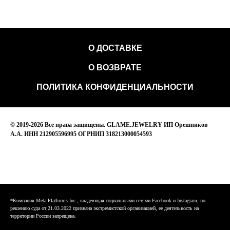
О ДОСТАВКЕ
О ВОЗВРАТЕ
ПОЛИТИКА КОНФИДЕНЦИАЛЬНОСТИ
© 2019-2026 Все права защищены. GLAME.JEWELRY ИП Орешников
А.А. ИНН 212905596995 ОГРНИП 318213000054593
*Компания Meta Platforms Inc., владеющая социальными сетями Facebook и Instagram, по
решению суда от 21.03.2022 признана экстремистской организацией, ее деятельность на
территории России запрещена.