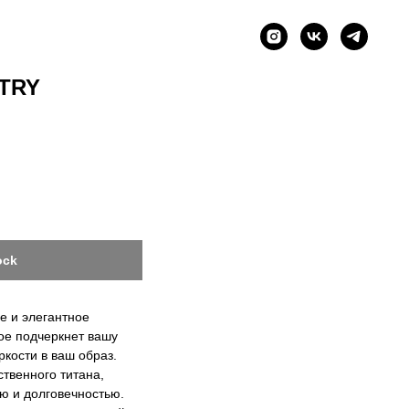
TRY
ock
е и элегантное
ое подчеркнет вашу
ркости в ваш образ.
твенного титана,
ю и долговечностью.