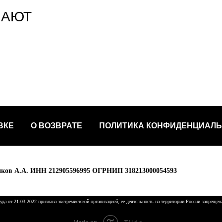
ПАЮТ
ВКЕ
О ВОЗВРАТЕ
ПОЛИТИКА КОНФИДЕНЦИАЛ
ов А.А. ИНН 212905596995 ОГРНИП 318213000054593
да от 21.03.2022 признана экстремистской организацией, ее деятельность на территории России запрещен