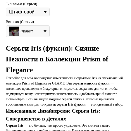
Тип замка (Серьги)
Вставка (Серьги)
Фианит
Серьги Iris (фуксия): Сияние
Нежности в Коллекции Prism of
Elegance
Откройте для себя воплощение изысканности с
серьгами Iris
из эксклюзивной
коллекции Prism of Elegance от GLAME. Эти
серьги женские фуксия
—
настоящее произведение бижутерного искусства, созданное для того, чтобы
подчеркнуть вашу неповторимую женственность и добавить яркий акцент в
любой образ. Если вы ищете
модные серьги фуксия
, которые привлекут
восхищенные взгляды, то
купить серьги Iris фуксия
— это идеальный выбор.
Изысканные Дизайнерские Серьги Iris:
Совершенство в Деталях
Серьги Iris
— это больше, чем просто украшение. Это символ вашего
безупречного вкуса и любви к прекрасному. Каждая пара выполнена с