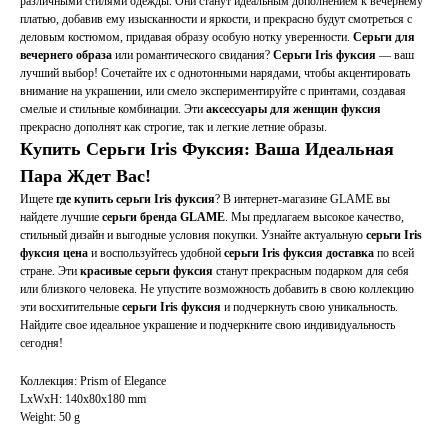
различными стилями одежды. Они станут идеальным дополнением к вечернему
платью, добавив ему изысканности и яркости, и прекрасно будут смотреться с
деловым костюмом, придавая образу особую нотку уверенности.
Серьги для
вечернего образа
или романтического свидания?
Серьги Iris фуксия
— ваш
лучший выбор! Сочетайте их с однотонными нарядами, чтобы акцентировать
внимание на украшении, или смело экспериментируйте с принтами, создавая
смелые и стильные комбинации. Эти
аксессуары для женщин фуксия
прекрасно дополнят как строгие, так и легкие летние образы.
Купить Серьги Iris Фуксия: Ваша Идеальная
Пара Ждет Вас!
Ищете
где купить серьги Iris фуксия
? В интернет-магазине GLAME вы
найдете лучшие
серьги бренда GLAME
. Мы предлагаем высокое качество,
стильный дизайн и выгодные условия покупки. Узнайте актуальную
серьги Iris
фуксия цена
и воспользуйтесь удобной
серьги Iris фуксия доставка
по всей
стране. Эти
красивые серьги фуксия
станут прекрасным подарком для себя
или близкого человека. Не упустите возможность добавить в свою коллекцию
эти восхитительные
серьги Iris фуксия
и подчеркнуть свою уникальность.
Найдите свое идеальное украшение и подчеркните свою индивидуальность
сегодня!
Коллекция: Prism of Elegance
LxWxH: 140x80x180 mm
Weight: 50 g