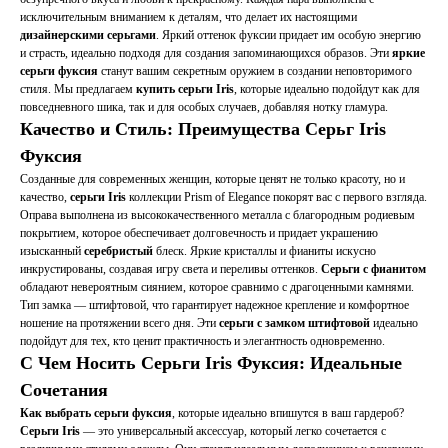
исключительным вниманием к деталям, что делает их настоящими
дизайнерскими серьгами
. Яркий оттенок фуксии придает им особую энергию
и страсть, идеально подходя для создания запоминающихся образов. Эти
яркие
серьги фуксия
станут вашим секретным оружием в создании неповторимого
стиля. Мы предлагаем
купить серьги Iris
, которые идеально подойдут как для
повседневного шика, так и для особых случаев, добавляя нотку гламура.
Качество и Стиль: Преимущества Серьг Iris
Фуксия
Созданные для современных женщин, которые ценят не только красоту, но и
качество,
серьги Iris
коллекции Prism of Elegance покорят вас с первого взгляда.
Оправа выполнена из высококачественного металла с благородным родиевым
покрытием, которое обеспечивает долговечность и придает украшению
изысканный
серебристый
блеск. Яркие кристаллы и фианиты искусно
инкрустированы, создавая игру света и переливы оттенков.
Серьги с фианитом
обладают невероятным сиянием, которое сравнимо с драгоценными камнями.
Тип замка — штифтовой, что гарантирует надежное крепление и комфортное
ношение на протяжении всего дня. Эти
серьги с замком штифтовой
идеально
подойдут для тех, кто ценит практичность и элегантность одновременно.
С Чем Носить Серьги Iris Фуксия: Идеальные
Сочетания
Как выбрать серьги фуксия
, которые идеально впишутся в ваш гардероб?
Серьги Iris
— это универсальный аксессуар, который легко сочетается с