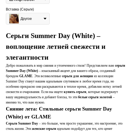
Вставка (Серьги)
Другое
Серьги Summer Day (White) –
воплощение летней свежести и
элегантности
Добро пожаловать в мир сияния и утонченного стиля! Представляем вам
серьги
Summer Day (White)
– изысканный акцент для вашего образа, созданный
брендом
GLAME
. Эти великолепные
серьги для женщин
из коллекции
Summer Day станут вашим идеальным спутником в любое время года, но
особенно прекрасно они раскрываются в теплое время, добавляя нотку летней
свежести и очарования. Если вы ищете
купить серьги
, которые подчеркнут
вашу индивидуальность и добавят блеска, то эти
белые серьги золотой
–
именно то, что вам нужно.
Сияние лета: Стильные серьги Summer Day
(White) от GLAME
Серьги Summer Day
– это больше, чем просто украшение, это настроение, это
стиль жизни. Эти
женские серьги
идеально подойдут для тех, кто ценит