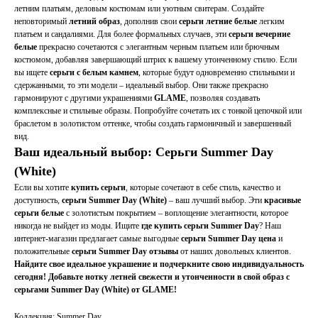
летним платьям, деловым костюмам или уютным свитерам. Создайте
неповторимый
летний образ
, дополнив свои
серьги летние белые
легким
платьем и сандалиями. Для более формальных случаев, эти
серьги вечерние
белые
прекрасно сочетаются с элегантным черным платьем или брючным
костюмом, добавляя завершающий штрих к вашему утонченному стилю. Если
вы ищете
серьги с белым камнем
, которые будут одновременно стильными и
сдержанными, то эти модели – идеальный выбор. Они также прекрасно
гармонируют с другими украшениями
GLAME
, позволяя создавать
комплексные и стильные образы. Попробуйте сочетать их с тонкой цепочкой или
браслетом в золотистом оттенке, чтобы создать гармоничный и завершенный
вид.
Ваш идеальный выбор: Серьги Summer Day
(White)
Если вы хотите
купить серьги
, которые сочетают в себе стиль, качество и
доступность,
серьги Summer Day (White)
– ваш лучший выбор. Эти
красивые
серьги белые
с золотистым покрытием – воплощение элегантности, которое
никогда не выйдет из моды. Ищите
где купить серьги Summer Day
? Наш
интернет-магазин предлагает самые выгодные
серьги Summer Day цена
и
положительные
серьги Summer Day отзывы
от наших довольных клиентов.
Найдите свое идеальное украшение и подчеркните свою индивидуальность
сегодня! Добавьте нотку летней свежести и утонченности в свой образ с
серьгами Summer Day (White) от GLAME!
Коллекция: Summer Day