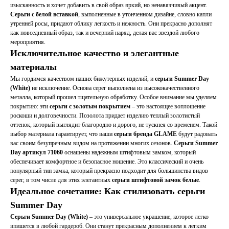
изысканность и хочет добавить в свой образ яркий, но ненавязчивый акцент.
Серьги с белой вставкой
, выполненные в утонченном дизайне, словно капли
утренней росы, придают облику легкость и нежность. Они прекрасно дополнят
как повседневный образ, так и вечерний наряд, делая вас звездой любого
мероприятия.
Исключительное качество и элегантные
материалы
Мы гордимся качеством наших бижутерных изделий, и
серьги Summer Day
(White)
не исключение. Основа серег выполнена из высококачественного
металла, который прошел тщательную обработку. Особое внимание мы уделяем
покрытию: эти
серьги с золотым покрытием
– это настоящее воплощение
роскоши и долговечности. Позолота придает изделию теплый золотистый
оттенок, который выглядит благородно и дорого, не тускнея со временем. Такой
выбор материала гарантирует, что ваши
серьги бренда GLAME
будут радовать
вас своим безупречным видом на протяжении многих сезонов.
Серьги Summer
Day артикул 71060
оснащены надежным штифтовым замком, который
обеспечивает комфортное и безопасное ношение. Это классический и очень
популярный тип замка, который прекрасно подходит для большинства видов
серег, в том числе для этих элегантных
серьги штифтовой замок белые
.
Идеальное сочетание: Как стилизовать серьги
Summer Day
Серьги Summer Day (White)
– это универсальное украшение, которое легко
впишется в любой гардероб. Они станут прекрасным дополнением к легким