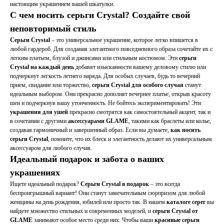
настоящим украшением вашей шкатулки.
С чем носить серьги Crystal? Создайте свой
неповторимый стиль
Серьги Crystal
– это универсальное украшение, которое легко впишется в
любой гардероб. Для создания элегантного повседневного образа сочетайте их с
легким платьем, блузой и джинсами или стильным костюмом. Эти
серьги
Crystal на каждый день
добавят изысканности вашему деловому стилю или
подчеркнут легкость летнего наряда. Для особых случаев, будь то вечерний
прием, свидание или торжество,
серьги Crystal для особого случая
станут
идеальным выбором. Они прекрасно дополнят вечернее платье, открыв красоту
шеи и подчеркнув вашу утонченность. Не бойтесь экспериментировать! Эти
украшения для ушей
прекрасно смотрятся как самостоятельный акцент, так и
в сочетании с другими
аксессуарами GLAME
, такими как браслеты или колье,
создавая гармоничный и завершенный образ. Если вы думаете,
как носить
серьги Crystal
, помните, что их блеск и элегантность делают их универсальным
аксессуаром для любого случая.
Идеальный подарок и забота о ваших
украшениях
Ищете идеальный подарок?
Серьги Crystal в подарок
– это всегда
беспроигрышный вариант! Они станут замечательным сюрпризом для любой
женщины на день рождения, юбилей или просто так. В нашем
каталоге серег
вы
найдете множество стильных и современных моделей, и
серьги Crystal от
GLAME
занимают особое место среди них. Чтобы ваши
красивые серьги