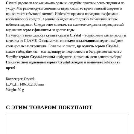
Crystal
радовали вас как можно дольше, следуйте простым рекомендациям по
уходу. Мы рекомендуем снимать их перед сном, во время занятий спортом и
при контакте с бытовой химией. Избегайте прямого попадания парфюма и
косметических средств. Храните их отдельно от других украшений, чтобы
избежать царапин. Следуя этим советам, вы сможете сохранить первозданный
вид ваших
серьг с фианитом
на долгие годы.
Не упустите возможность
купить серьги Crystal
– воплощение элегантности и
качества от GLAME. Ознакомьтесь с
новыми коллекциями серег
и найдите
свои идеальные украшения. Если вы не знаете,
где купить серьги Crystal
,
смело выбирайте нас – мы гарантируем подлинность и безупречное качество.
Читайте
серьги Crystal отзывы
и убедитесь в правильности вашего выбора!
Найдите свои идеальные серьги Crystal сегодня и позвольте себе сиять
ярче!
Коллекция: Crystal
LxWxH: 140x80x180 mm
Weight: 50 g
С ЭТИМ ТОВАРОМ ПОКУПАЮТ