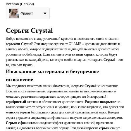
Вставка (Серьги)
Фианит
Серьги Crystal
Добро пожаловать в мир утонченной красоты и изысканного стиля с нашими
серьгами Crystal
! Эти
модные серьги
от GLAME – идеальное дополнение к
вашему образу, которое подчеркнет вашу индивидуальность и добавит нотку
роскоши в любой наряд. Если вы ищете
элегантные серьги
, которые будут
уместны как на каждый день, так и для особого случая, то
серьги Crystal
– это
то, что вам нужно.
Изысканные материалы и безупречное
исполнение
Мы гордимся качеством нашей бижутерии, и
серьги Crystal
не исключение.
Основа этих великолепных украшений выполнена из высококачественного
металла с
родиевым покрытием
, которое придает им благородный
серебристый
оттенок и обеспечивает долговечность.
Родиевое покрытие
не
только защищает от потускнения и царапин, но и гипоаллергенно, что делает эти
женские серьги
безопасными даже для самой чувствительной кожи. Каждая
серьга украшена сверкающими фианитами, искусно закрепленными мастерами.
Серьги с фианитами
создают эффект драгоценных камней, притягивая
взгляды и добавляя блеска вашему образу. Эти
дизайнерские серьги
станут