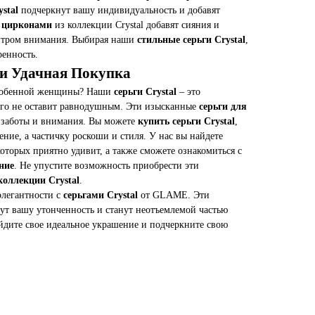
stal
подчеркнут вашу индивидуальность и добавят
с цирконами
из коллекции Crystal добавят сияния и
ентром внимания. Выбирая наши
стильные серьги Crystal
,
ренность.
и Удачная Покупка
особенной женщины? Наши
серьги Crystal
– это
ого не оставит равнодушным. Эти изысканные
серьги для
 заботы и внимания. Вы можете
купить серьги Crystal
,
ение, а частичку роскоши и стиля. У нас вы найдете
оторых приятно удивит, а также сможете ознакомиться с
ание
. Не упустите возможность приобрести эти
 коллекции Crystal
.
элегантности с
серьгами Crystal
от GLAME. Эти
т вашу утонченность и станут неотъемлемой частью
йдите свое идеальное украшение и подчеркните свою