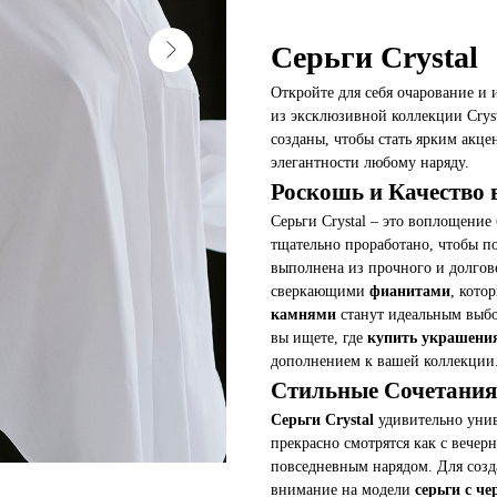
Серьги Crystal
Откройте для себя очарование 
из эксклюзивной коллекции Cry
созданы, чтобы стать ярким акце
элегантности любому наряду.
Роскошь и Качество 
Серьги Crystal – это воплощение
тщательно проработано, чтобы п
выполнена из прочного и долгов
сверкающими
фианитами
, кото
камнями
станут идеальным выбо
вы ищете, где
купить украшен
дополнением к вашей коллекции
Стильные Сочетания
Серьги Crystal
удивительно унив
прекрасно смотрятся как с вечер
повседневным нарядом. Для созд
внимание на модели
серьги с ч