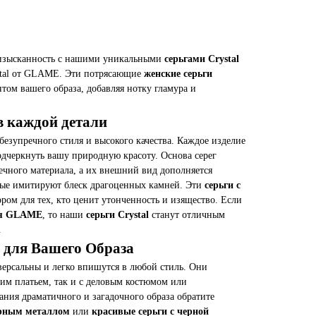
и изысканность с нашими уникальными
серьгами Crystal
stal от GLAME. Эти потрясающие
женские серьги
нтом вашего образа, добавляя нотку гламура и
в каждой детали
 безупречного стиля и высокого качества. Каждое изделие
одчеркнуть вашу природную красоту. Основа серег
ечного материала, а их внешний вид дополняется
рые имитируют блеск драгоценных камней. Эти
серьги с
ром для тех, кто ценит утонченность и изящество. Если
ия GLAME
, то наши
серьги Crystal
станут отличным
.
 для Вашего Образа
ерсальны и легко впишутся в любой стиль. Они
ним платьем, так и с деловым костюмом или
ания драматичного и загадочного образа обратите
ерным металлом
или
красивые серьги с черной