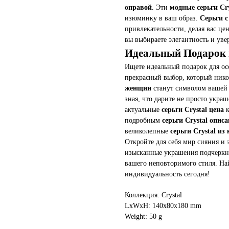
оправой
. Эти
модные серьги Cry
изюминку в ваш образ.
Серьги 
привлекательности, делая вас ц
вы выбираете элегантность и уве
Идеальный Подарок 
Ищете идеальный подарок для 
прекрасный выбор, который ник
женщин
станут символом вашей
зная, что дарите не просто украш
актуальные
серьги Crystal цена
к
подробным
серьги Crystal опис
великолепные
серьги Crystal из
Откройте для себя мир сияния и 
изысканные украшения подчеркну
вашего неповторимого стиля. На
индивидуальность сегодня!
Коллекция: Crystal
LxWxH: 140x80x180 mm
Weight: 50 g