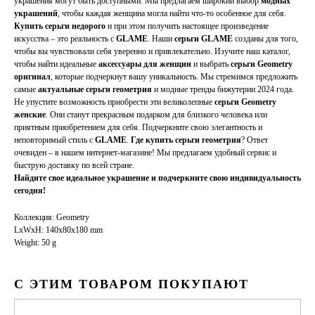
украшения могут быть доступными. Мы предлагаем широкий выбор
модных
украшений
, чтобы каждая женщина могла найти что-то особенное для себя.
Купить серьги недорого
и при этом получить настоящее произведение
искусства – это реальность с
GLAME
. Наши
серьги GLAME
созданы для того,
чтобы вы чувствовали себя уверенно и привлекательно. Изучите наш каталог,
чтобы найти идеальные
аксессуары для женщин
и выбрать
серьги Geometry
оригинал
, которые подчеркнут вашу уникальность. Мы стремимся предложить
самые
актуальные серьги геометрия
и модные тренды бижутерии 2024 года.
Не упустите возможность приобрести эти великолепные
серьги Geometry
женские
. Они станут прекрасным подарком для близкого человека или
приятным приобретением для себя. Подчеркните свою элегантность и
неповторимый стиль с
GLAME
.
Где купить серьги геометрия
? Ответ
очевиден – в нашем интернет-магазине! Мы предлагаем удобный сервис и
быструю доставку по всей стране.
Найдите свое идеальное украшение и подчеркните свою индивидуальность
сегодня!
Коллекция: Geometry
LxWxH: 140x80x180 mm
Weight: 50 g
С ЭТИМ ТОВАРОМ ПОКУПАЮТ