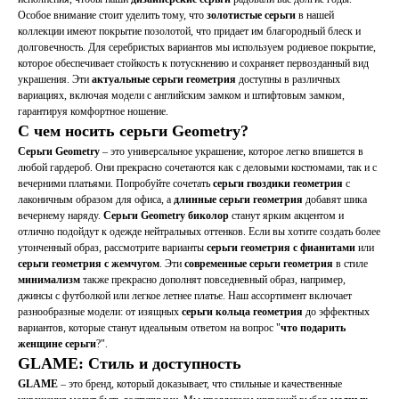
Особое внимание стоит уделить тому, что
золотистые серьги
в нашей
коллекции имеют покрытие позолотой, что придает им благородный блеск и
долговечность. Для серебристых вариантов мы используем родиевое покрытие,
которое обеспечивает стойкость к потускнению и сохраняет первозданный вид
украшения. Эти
актуальные серьги геометрия
доступны в различных
вариациях, включая модели с английским замком и штифтовым замком,
гарантируя комфортное ношение.
С чем носить серьги Geometry?
Серьги Geometry
– это универсальное украшение, которое легко впишется в
любой гардероб. Они прекрасно сочетаются как с деловыми костюмами, так и с
вечерними платьями. Попробуйте сочетать
серьги гвоздики геометрия
с
лаконичным образом для офиса, а
длинные серьги геометрия
добавят шика
вечернему наряду.
Серьги Geometry биколор
станут ярким акцентом и
отлично подойдут к одежде нейтральных оттенков. Если вы хотите создать более
утонченный образ, рассмотрите варианты
серьги геометрия с фианитами
или
серьги геометрия с жемчугом
. Эти
современные серьги геометрия
в стиле
минимализм
также прекрасно дополнят повседневный образ, например,
джинсы с футболкой или легкое летнее платье. Наш ассортимент включает
разнообразные модели: от изящных
серьги кольца геометрия
до эффектных
вариантов, которые станут идеальным ответом на вопрос "
что подарить
женщине серьги
?".
GLAME: Стиль и доступность
GLAME
– это бренд, который доказывает, что стильные и качественные