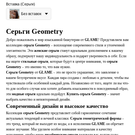
Вставка (Серьги)
Без вставок
Серьги Geometry
Добро пожаловать в мир изысканной бижутерии от
GLAME
! Представляем вам
коллекцию
серьги Geometry
– воплощение современного стиля и утонченной
элегантности. Эти
женские серьги
станут идеальным дополнением к вашему
образу, подчеркнут вашу индивидуальность и подарят уверенность в себе. Если
вы ищете
стильные серьги
, которые будут в центре внимания, то
серьги
Geometry
– это именно то, что вам нужно.
Серьги Geometry
от
GLAME
– это не просто украшение, это заявление о
вашем безупречном вкусе. Каждая пара создана с любовью к деталям, чтобы вы
чувствовали себя особенной каждый день. Независимо от того, ищете ли вы что-
то для особого случая или хотите добавить изысканности в повседневный образ,
эти
модные серьги
идеально подойдут.
Купить серьги
Geometry
– значит
выбрать качество и неповторимый дизайн.
Современный дизайн и высокое качество
Коллекция
серьги Geometry
представляет собой гармоничное сочетание
актуальных тенденций и вечной классики.
Серьги геометрической формы
–
это тренд, который не выходит из моды, а в исполнении
GLAME
он обретает
новое звучание. Мы уделяем особое внимание материалам и качеству
исполнения, чтобы наши
дизайнерские серьги
радовали вас долгие годы.