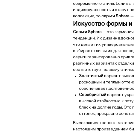
современного стиля. Если вы
индивидуальность и станут 
коллекции, то
серьги Sphera
—
Искусство формы и 
Серьги Sphera
— это гармонич
тенденций. Их дизайн вдохно
что делает их универсальными
выбираете ли вы их для повсе
серьги гарантированно привл
различных вариантах отделки,
соответствует вашему стилю:
Золотистый
вариант выпол
роскошный и теплый оттено
обеспечивает долговечност
Серебристый
вариант укра
высокой стойкостью к пот
блеск на долгие годы. Это
оттенок, прекрасно сочет
Высококачественные материа
настоящим произведением биж