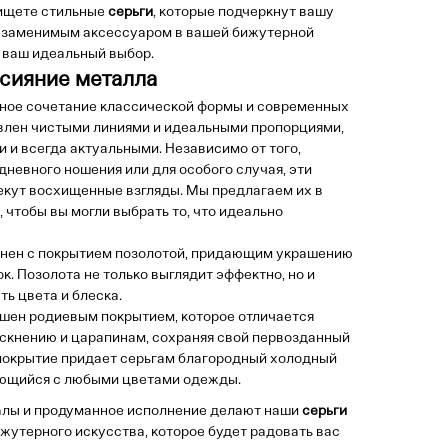
 ищете стильные
серьги
, которые подчеркнут вашу
незаменимым аксессуаром в вашей бижутерной
 ваш идеальный выбор.
сияние металла
ное сочетание классической формы и современных
влен чистыми линиями и идеальными пропорциями,
 и всегда актуальными. Независимо от того,
дневного ношения или для особого случая, эти
екут восхищенные взгляды. Мы предлагаем их в
 чтобы вы могли выбрать то, что идеально
нен с покрытием позолотой, придающим украшению
к. Позолота не только выглядит эффектно, но и
ь цвета и блеска.
шен родиевым покрытием, которое отличается
ускнению и царапинам, сохраняя свой первозданный
 покрытие придает серьгам благородный холодный
ающийся с любыми цветами одежды.
лы и продуманное исполнение делают наши
серьги
утерного искусства, которое будет радовать вас