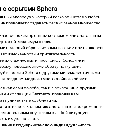
 с серьгами Sphera
льный аксессуар, который легко впишется в любой
айн позволяет создавать бесчисленное множество
 классическим брючным костюмом или элегантным
деталей, максимум стиля.
ми вечерний образ с черным платьем или шелковой
авят изысканности и притягательности.
е их с джинсами и простой футболкой или
своему повседневному образу нотку шика.
уйте серьги Sphera с другими минималистичными
ля создания модного многослойного образа.
я как сами по себе, так и в сочетании с другими
ашей коллекции
Geometry
, позволяя вам
ать уникальные комбинации.
авить в свою коллекцию элегантные и современные
шим идеальным спутником в любой ситуации,
ть и чувство стиля.
шение и подчеркните свою индивидуальность