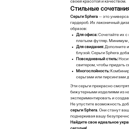
своей красотой и качеством.
Стильные сочетания
Серьги Sphera
— это универса
гардероб. Их лаконичный диз
образов:
Для офиса:
Сочетайте их с
платьем-футляр. Минимум 
Для свидания:
Дополните и
блузой. Серьги Sphera доб
Повседневный стиль:
Носит
свитером, чтобы придать 
Многослойность:
Комбинир
серьгами или пирсингами д
Эти серьги прекрасно смотрятс
бижутерными изделиями из н
экспериментировать и создав
Не упустите возможность доб
серьги Sphera
. Они станут ва
подчеркивая вашу безупречнос
Найдите свое идеальное укра
сегодня!