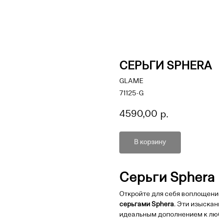
СЕРЬГИ SPHERA
GLAME
71125-G
4590,00
р.
В корзину
Серьги Sphera
Откройте для себя воплощен
серьгами Sphera
. Эти изыска
идеальным дополнением к люб