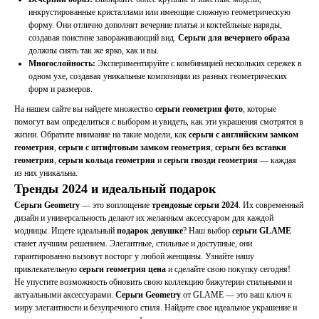
инкрустированные кристаллами или имеющие сложную геометрическую
форму. Они отлично дополнят вечерние платья и коктейльные наряды,
создавая поистине завораживающий вид.
Серьги для вечернего образа
должны сиять так же ярко, как и вы.
Многослойность:
Экспериментируйте с комбинацией нескольких сережек в
одном ухе, создавая уникальные композиции из разных геометрических
форм и размеров.
На нашем сайте вы найдете множество
серьги геометрия фото
, которые
помогут вам определиться с выбором и увидеть, как эти украшения смотрятся в
жизни. Обратите внимание на такие модели, как
серьги с английским замком
геометрия
,
серьги с штифтовым замком геометрия
,
серьги без вставки
геометрия
,
серьги кольца геометрия
и
серьги гвозди геометрия
— каждая
из них уникальна.
Тренды 2024 и идеальный подарок
Серьги Geometry
— это воплощение
трендовые серьги 2024
. Их современный
дизайн и универсальность делают их желанным аксессуаром для каждой
модницы. Ищете идеальный
подарок девушке
? Наш выбор
серьги GLAME
станет лучшим решением. Элегантные, стильные и доступные, они
гарантированно вызовут восторг у любой женщины. Узнайте нашу
привлекательную
серьги геометрия цена
и сделайте свою покупку сегодня!
Не упустите возможность обновить свою коллекцию бижутерии стильными и
актуальными аксессуарами.
Серьги Geometry
от GLAME — это ваш ключ к
миру элегантности и безупречного стиля. Найдите свое идеальное украшение и