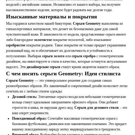
моделей с английским замком. Независимо от вашего выбора, вы получите
высококачественное изделие, которое будет радовать вас долгие годы.
Изысканные материалы и покрытия
Мы гордимся качеством нашей бижутерии.
Серьги Geometry
выполнены из
гипоаллергенных материалов, что делает их безопасными даже для самой
чувствительной кожи. В зависимости от модели, представленные серьги имеют
либо благородное
золотистое
покрытие позолотой, либо изысканное
серебристое
покрытие родием. Такое покрытие не только придает украшениям
роскошный вид, но и обеспечивает их долговечность и устойчивость к
потускнению. Выбирая
серьги золото
или
серьги серебро
с геометрическим
дизайном, вы инвестируете в стиль и качество, которые останутся актуальными
надолго. Эти
дизайнерские серьги
станут ярким акцентом вашего образа.
С чем носить серьги Geometry: Идеи стилиста
Серьги Geometry
— это универсальное решение для создания самых
разнообразных образов. Их лаконичный и современный дизайн позволяет легко
сочетать их с любым стилем одежды:
Деловой стиль:
Элегантные серьги-гвозди или небольшие геометрические
кольца станут идеальным завершением офисного образа. Они добавят
строгости и шика, не нарушая дресс-код.
Серьги для делового стиля
– это
ваш секрет уверенности.
Повседневный образ:
Сочетайте массивные геометрические серьги с
базовыми футболками, джинсами или лаконичными платьями. Это придаст
вашему повседневному наряду нотку индивидуальности и трендовости.
Вечерний образ:
Выбирайте более крупные и заметные модели,