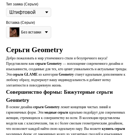
Тип замка (Серьги)
Вставка (Серьги)
Без вставки
Серьги Geometry
Добро пожаловать в мир утонченного стиля и безупречного вкуса!
Представляем вам
серьги Geometry
— воплощение современного дизайна и
изысканности, созданные для тех, кто ценит уникальность и актуальные тренды.
Эти
серьги GLAME
из категории
Geometry
станут идеальным дополнением к
любому образу, подчеркнут вашу индивидуальность и добавят нотку
элегантности в повседневную жизнь.
Совершенство формы: Бижутерные серьги
Geometry
В основе дизайна
серьги Geometry
лежит концепция чистых линий и
гармоничных форм. Эти
модные серьги
идеально подойдут для современных
женщин, стремящихся к совершенству во всем. В коллекции представлены
модели как с классическим, так и с более смелым геометрическим дизайном,
что позволяет каждой найти свою идеальную пару. Вы можете
купить серьги
различных форм: от лаконичных колец до элегантных гвоздей и изысканных