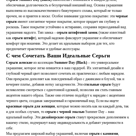
обеспечивая долговечность и безупречный внешний вид. Основа украшения
выполнена из высококачественного бижутерного сплава, который не только
прочен, но и приятен в носке. Особое внимание уделено покрытию: эти
черные
серьги
имеют элегантное черное покрытие, которое придает им глубину и
роскошь. Такое покрытие устойчиво к истиранию, сохраняя первозданный вид
украшения надолго. Тип замка –
серьги штифтовой замок
(также известный
как
серьги штифт
), который надежно фиксирует украшение и обеспечивает
комфорт при ношении. Это делает их идеальным выбором для тех, кто
предпочитает практичные и удобные аксессуары.
С чем Сочетать Ваши Идеальные Серьги
Серьги женские
из коллекции
Summer Day (Black)
– это универсальное
украшение, которое легко впишется в ваш гардероб. Их элегантный дизайн и
глубокий черный цвет позволяют сочетать их практически с любым нарядом.
Они прекрасно дополнят как повседневный образ с джинсами и блузой, так и
вечернее платье, добавив нотку загадочности. Эти
стильные серьги
будут
великолепно смотреться с однотонной одежкой, позволяя им стать главным
акцентом вашего образа. Также они отлично подойдут к нарядам с акцентами
черного цвета, создавая завершенный и гармоничный вид. Если вы ищете
красивые серьги для женщин
, которые можно носить как на каждый день, так
и для особых случаев, то
серьги с черной эмалью
Summer Day – ваш
идеальный выбор. Эти
дизайнерские серьги
станут прекрасным дополнением к
вашему стилю, подчеркнут вашу индивидуальность и добавят уверенности в
себе.
Мы предлагаем широкий выбор украшений, включая
серьги с камнями
,