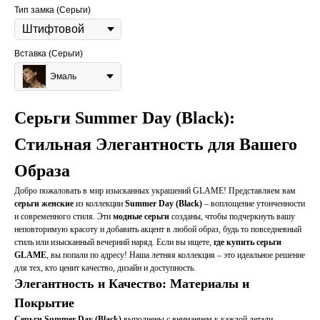
Тип замка (Серьги)
Вставка (Серьги)
Эмаль
Серьги Summer Day (Black):
Стильная Элегантность для Вашего
Образа
Добро пожаловать в мир изысканных украшений GLAME! Представляем вам
серьги женские
из коллекции
Summer Day (Black)
– воплощение утонченности
и современного стиля. Эти
модные серьги
созданы, чтобы подчеркнуть вашу
неповторимую красоту и добавить акцент в любой образ, будь то повседневный
стиль или изысканный вечерний наряд. Если вы ищете,
где купить серьги
GLAME
, вы попали по адресу! Наша летняя коллекция – это идеальное решение
для тех, кто ценит качество, дизайн и доступность.
Элегантность и Качество: Материалы и
Покрытие
Серьги Summer Day (Black)
выполнены с вниманием к каждой детали,