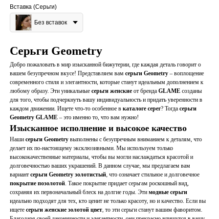
Вставка (Серьги)
Без вставок
Серьги Geometry
Добро пожаловать в мир изысканной бижутерии, где каждая деталь говорит о
вашем безупречном вкусе! Представляем вам
серьги Geometry
– воплощение
современного стиля и элегантности, которые станут идеальным дополнением к
любому образу. Эти уникальные
серьги женские
от бренда
GLAME
созданы
для того, чтобы подчеркнуть вашу индивидуальность и придать уверенности в
каждом движении. Ищете что-то особенное в
каталоге серег
? Тогда
серьги
Geometry GLAME
– это именно то, что вам нужно!
Изысканное исполнение и высокое качество
Наши
серьги Geometry
выполнены с безупречным вниманием к деталям, что
делает их по-настоящему эксклюзивными. Мы используем только
высококачественные материалы, чтобы вы могли наслаждаться красотой и
долговечностью ваших украшений. В данном случае, мы предлагаем вам
вариант
серьги Geometry золотистый
, что означает стильное и долговечное
покрытие позолотой
. Такое покрытие придает серьгам роскошный вид,
сохраняя их первоначальный блеск на долгие годы. Эти
модные серьги
идеально подходят для тех, кто ценит не только красоту, но и качество. Если вы
ищете
серьги женские золотой цвет
, то эти серьги станут вашим фаворитом.
Благодаря своей лаконичности и элегантности, они прекрасно впишутся в вашу