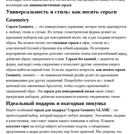
коллекцию как
минималистичные серьги
.
Универсальность и стиль: как носить серьги
Geometry
Серьги Geometry
— это универсальное украшение, которое легко адаптируется
к любому стилю и случаю. Их четкие, геометрические формы делают их
идеальным выбором как для повседневной носки, так и для создания вечернего
образа. Вы можете носить эти
стильные серьги
в офис, сочетая их с
классической блузкой и брюками или юбкой-карандаш. На вечернем
мероприятии они прекрасно дополнят элегантное платье или коктейльный наряд,
добавляя образу завершенность и шик.
Серьги без камней
, с акцентом на
форму, выглядят очень современно и позволяют другим элементам вашего
образа выйти на первый план. Если вы задаетесь вопросом,
как носить серьги
Geometry
, помните — их минималистичный дизайн делает их идеальными
компаньонами для других украшений. Попробуйте сочетать их с тонкой
цепочкой или лаконичным браслетом, чтобы создать гармоничный и
завершенный образ. Эти
серьги для повседневной носки
также станут
прекрасным выбором, добавляя изысканности вашему ежедневному стилю.
Идеальный подарок и выгодная покупка
Ищете особенный
серьги для подарка
?
Серьги Geometry GLAME
– это
превосходный выбор, который порадует любую женщину. Элегантные, модные
и качественные, они станут знаком вашего внимания и заботы. В нашем
каталоге серег
вы всегда найдете актуальные модели, а специальные
предложения и акции делают покупку еще более приятной. Мы уверены, что