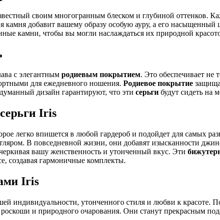
известный своим многогранным блеском и глубиной оттенков. К
камня добавит вашему образу особую ауру, а его насыщенный ц
нные камни, чтобы вы могли наслаждаться их природной красот
ь
лава с элегантным
родиевым покрытием
. Это обеспечивает не 
мфортными для ежедневного ношения.
Родиевое покрытие
защищае
одуманный дизайн гарантируют, что эти
серьги
будут сидеть на м
ерьги Iris
рое легко впишется в любой гардероб и подойдет для самых разн
ляром. В повседневной жизни, они добавят изысканности джинс
дчеркивая вашу женственность и утонченный вкус. Эти
бижутер
ce, создавая гармоничные комплекты.
ми Iris
ашей индивидуальности, утонченного стиля и любви к красоте. П
у роскоши и природного очарования. Они станут прекрасным под