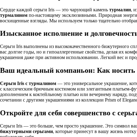
Сердце каждой серьги Iris — это чарующий камень
турмалин
, 
турмалином
по-настоящему эксклюзивными. Природная энергия 
восхищенные взгляды. Мы используем только тщательно отобра
Изысканное исполнение и долговечност
Серьги Iris выполнены из высококачественного бижутерного сп
вас долгие годы, но и гипоаллергенные свойства, делая их ко
украшения даже при активном использовании. Легкий вес и пр
Ваш идеальный компаньон: Как носить с
Серьги Iris с турмалином
— это универсальное украшение, кото
с классическим брючным костюмом или элегантным платьем-фут
дополнением к коктейльному платью или вечернему наряду, по
сочетании с другими украшениями из коллекции Prism of Elegan
Откройте для себя совершенство с серьга
Серьги Iris — это больше, чем просто украшение. Это символ в
бижутерными серьгами
, которые принесут в вашу жизнь нотк
побаловать себя.