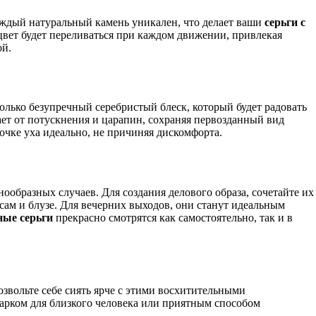
аждый натуральный камень уникален, что делает ваши
серьги с
вет будет переливаться при каждом движении, привлекая
ой.
только безупречный серебристый блеск, который будет радовать
т от потускнения и царапин, сохраняя первозданный вид
очке уха идеально, не причиняя дискомфорта.
ообразных случаев. Для создания делового образа, сочетайте их
ам и блузе. Для вечерних выходов, они станут идеальным
ные серьги
прекрасно смотрятся как самостоятельно, так и в
озвольте себе сиять ярче с этими восхитительными
арком для близкого человека или приятным способом