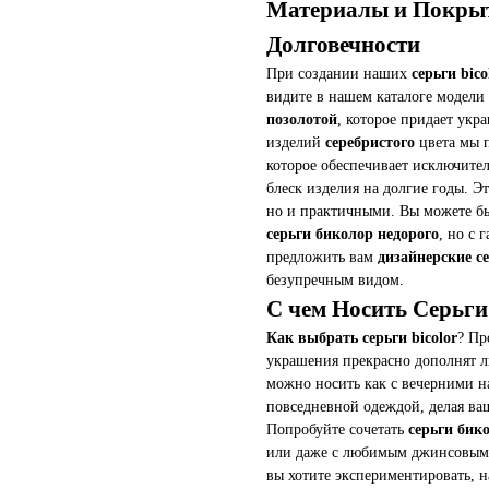
Материалы и Покрыт
Долговечности
При создании наших
серьги bico
видите в нашем каталоге модели
позолотой
, которое придает ук
изделий
серебристого
цвета мы 
которое обеспечивает исключите
блеск изделия на долгие годы. Э
но и практичными. Вы можете бы
серьги биколор недорого
, но с 
предложить вам
дизайнерские се
безупречным видом.
С чем Носить Серьги
Как выбрать серьги bicolor
? Пр
украшения прекрасно дополнят л
можно носить как с вечерними на
повседневной одеждой, делая в
Попробуйте сочетать
серьги бик
или даже с любимым джинсовым к
вы хотите экспериментировать,