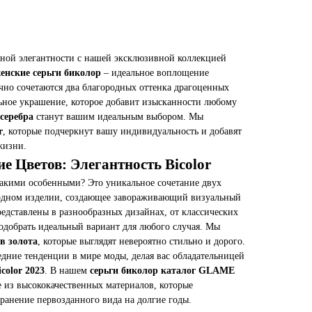
ной элегантности с нашей эксклюзивной коллекцией
енские серьги биколор
– идеальное воплощение
чно сочетаются два благородных оттенка драгоценных
ьное украшение, которое добавит изысканности любому
 серебра
станут вашим идеальным выбором. Мы
r
, которые подчеркнут вашу индивидуальность и добавят
жизни.
е Цветов: Элегантность Bicolor
акими особенными? Это уникальное сочетание двух
 одном изделии, создающее завораживающий визуальный
едставлены в разнообразных дизайнах, от классических
подобрать идеальный вариант для любого случая. Мы
ов золота
, которые выглядят невероятно стильно и дорого.
дние тенденции в мире моды, делая вас обладательницей
color 2023
. В нашем
серьги биколор каталог GLAME
 из высококачественных материалов, которые
ранение первозданного вида на долгие годы.