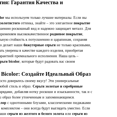
ия: Гарантия Качества и
lor
мы используем только лучшие материалы. Если вы
золотистого
оттенка, знайте – это элегантное
покрытие
рашению роскошный вид и надежно защищает металл. Для
применяем высококачественное
родиевое покрытие
,
льную стойкость к потускнению и царапинам, сохраняя
то делает наши
бижутерные серьги
не только красивыми,
ть уверены в качестве каждого изделия, приобретая
гарантией премиального исполнения. Наша цель –
рьги bicolor
, которые будут радовать вас своим
 Bicolor: Создайте Идеальный Образ
осто доверьтесь своему вкусу! Эти универсальные
юбой стиль и образ.
Серьги золотые и серебряные
рядами, добавляя нотку роскоши и изысканности, так и с
аш образ более утонченным и запоминающимся.
олор
с однотонными блузами, классическими пиджаками
омплектом – они всегда будут выглядеть уместно. Если
 наши
серьги из желтого и белого золота
или
серьги из