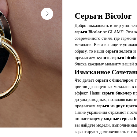
Серьги Bicolor
Добро пожаловать в мир утончен
серьги Bicolor
от GLAME! Эти
ж
современного стиля, где гармони
металлов. Если вы ищете уникал
образу, то наши
серьги золота и
предлагаем
купить серьги bicolo
блеска каждому моменту вашей 
Изысканное Сочетани
Что делает
серьги с биколором
т
цветов драгоценных металлов в
эффект. Наши
серьги биколор
пр
до ультрамодных, позволяя вам 
предлагаем
серьги из двух цвет
Такие украшения отражают после
по-настоящему
модные серьги bi
вы найдете модели, выполненные
гарантируют долговечность и сох