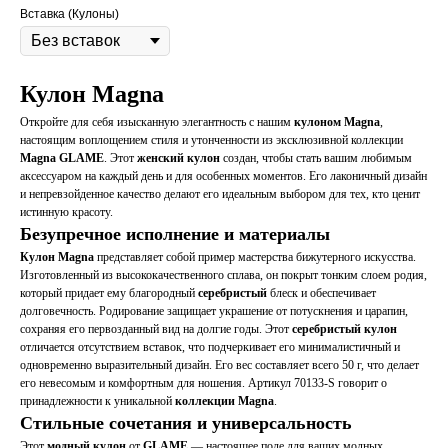
Вставка (Кулоны)
Кулон Magna
Откройте для себя изысканную элегантность с нашим
кулоном Magna
,
настоящим воплощением стиля и утонченности из эксклюзивной коллекции
Magna GLAME
. Этот
женский кулон
создан, чтобы стать вашим любимым
аксессуаром на каждый день и для особенных моментов. Его лаконичный дизайн
и непревзойденное качество делают его идеальным выбором для тех, кто ценит
истинную красоту.
Безупречное исполнение и материалы
Кулон Magna
представляет собой пример мастерства бижутерного искусства.
Изготовленный из высококачественного сплава, он покрыт тонким слоем родия,
который придает ему благородный
серебристый
блеск и обеспечивает
долговечность. Родирование защищает украшение от потускнения и царапин,
сохраняя его первозданный вид на долгие годы. Этот
серебристый кулон
отличается отсутствием вставок, что подчеркивает его минималистичный и
одновременно выразительный дизайн. Его вес составляет всего 50 г, что делает
его невесомым и комфортным для ношения. Артикул 70133-S говорит о
принадлежности к уникальной
коллекции Magna
.
Стильные сочетания и универсальность
Этот
модный кулон
от
GLAME
— настоящее поле для ваших модных