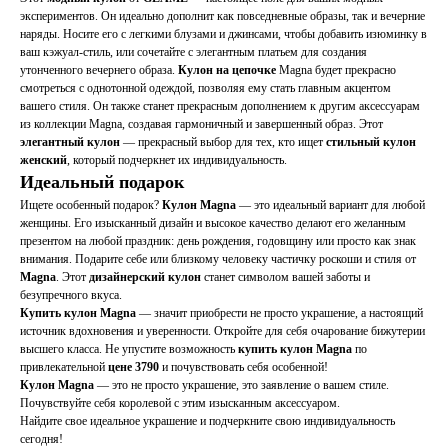
экспериментов. Он идеально дополнит как повседневные образы, так и вечерние
наряды. Носите его с легкими блузами и джинсами, чтобы добавить изюминку в
ваш кэжуал-стиль, или сочетайте с элегантным платьем для создания
утонченного вечернего образа.
Кулон на цепочке
Magna будет прекрасно
смотреться с однотонной одеждой, позволяя ему стать главным акцентом
вашего стиля. Он также станет прекрасным дополнением к другим аксессуарам
из коллекции Magna, создавая гармоничный и завершенный образ. Этот
элегантный кулон
— прекрасный выбор для тех, кто ищет
стильный кулон
женский
, который подчеркнет их индивидуальность.
Идеальный подарок
Ищете особенный подарок?
Кулон Magna
— это идеальный вариант для любой
женщины. Его изысканный дизайн и высокое качество делают его желанным
презентом на любой праздник: день рождения, годовщину или просто как знак
внимания. Подарите себе или близкому человеку частичку роскоши и стиля от
Magna
. Этот
дизайнерский кулон
станет символом вашей заботы и
безупречного вкуса.
Купить кулон Magna
— значит приобрести не просто украшение, а настоящий
источник вдохновения и уверенности. Откройте для себя очарование бижутерии
высшего класса. Не упустите возможность
купить кулон Magna
по
привлекательной
цене 3790
и почувствовать себя особенной!
Кулон Magna
— это не просто украшение, это заявление о вашем стиле.
Почувствуйте себя королевой с этим изысканным аксессуаром.
Найдите свое идеальное украшение и подчеркните свою индивидуальность
сегодня!