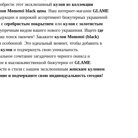
иобрести этот эксклюзивный
кулон из коллекции
лон Momenti black цена
. Наш интернет-магазин
GLAME
продукции и широкий ассортимент бижутерных украшений
 с серебристым покрытием
или
кулон с золотистым
езупречным видом вашего нового украшения. Ищете
где
аш поиск окончен! Закажите
кулон Momenti (black)
я особенной. Это идеальный момент, чтобы добавить в
й
кулон
и подчеркнуть свою уникальность.
еальное сочетание загадочного черного оникса и
ое в высококачественной бижутерии от
GLAME
.
ности и стиля с нашим эксклюзивным
женским кулоном
.
ние и подчеркните свою индивидуальность сегодня!