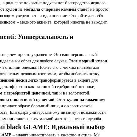
, а родиевое покрытие подчеркнет благородство черного
тот
кулон из металла с черным камнем
станет не просто
осящим уверенность и вдохновение. Откройте для себя
 ониксом
– модного акцента, который никогда не выходит
enti: Универсальность и
льше, чем просто украшение. Это ваш персональный
 идеальный образ для любого случая. Этот
модный кулон
ми стилями одежды. Носите его с легким платьем для
элегантным деловым костюмом, чтобы добавить нотку
дневной носки
легко трансформируется в акцент для
ядеть эффектно как на тонкой серебристой цепочке,
 с серебристой цепочкой
, так и на золотистой,
лона с золотистой цепочкой
. Этот
кулон на коженном
придаст образу богемный шик, а с классической
ость. Благодаря универсальному дизайну и возможности
 кулон
станет неотъемлемой частью вашего гардероба.
ti black GLAME: Идеальный выбор
GLAME
– значит инвестировать в качество и стиль. Мы