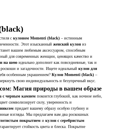
black)
стиля с
кулоном Momenti (black)
– истинным
онченности. Этот изысканный
женский кулон
из
танет вашим любимым аксессуаром, способным
нный для современных женщин, ценящих качество и
н на шею
идеально дополнит как повседневные, так и
у роскоши и загадочности. Ищете идеальный
кулон для
себя особенным украшением?
Кулон Momenti (black)
–
дчеркнуть свою индивидуальность и безупречный вкус.
сом: Магия природы в вашем образе
а с черным камнем
покоится глубокий, как ночное небо,
вет символизирует силу, уверенность и
ониксом
придает вашему образу особую глубину и
енные взгляды. Мы предлагаем вам два роскошных
золотистым покрытием
и
кулон с серебристым
гарантирует стойкость цвета и блеска. Покрытие