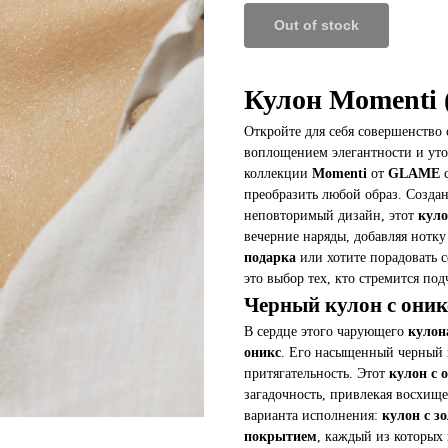
Out of stock
Кулон Momenti (
Откройте для себя совершенство 
воплощением элегантности и ут
коллекции
Momenti
от
GLAME
с
преобразить любой образ. Созда
неповторимый дизайн, этот
куло
вечерние наряды, добавляя нотк
подарка
или хотите порадовать 
это выбор тех, кто стремится по
Черный кулон с оник
В сердце этого чарующего
кулон
оникс
. Его насыщенный черный ц
притягательность. Этот
кулон с 
загадочность, привлекая восхищ
варианта исполнения:
кулон с 
покрытием
, каждый из которых 