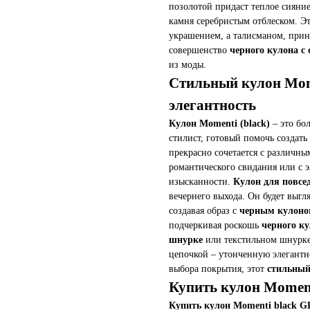
позолотой придаст теплое сияние
камня серебристым отблеском. Э
украшением, а талисманом, прин
совершенство
черного кулона с
из моды.
Стильный кулон Mom
элегантность
Кулон Momenti (black)
– это бо
стилист, готовый помочь создать
прекрасно сочетается с различны
романтического свидания или с 
изысканности.
Кулон для повсе
вечернего выхода. Он будет выгл
создавая образ с
черным кулоном
подчеркивая роскошь
черного ку
шнурке
или текстильном шнурке 
цепочкой – утонченную элегантн
выбора покрытия, этот
стильный
Купить кулон Momen
Купить кулон Momenti black 