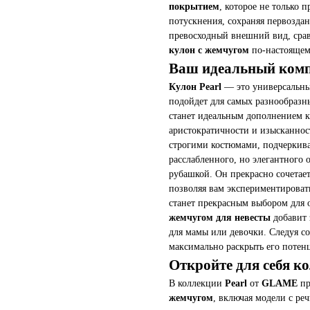
покрытием
, которое не только 
потускнения, сохраняя первозда
превосходный внешний вид, сра
кулон с жемчугом
по-настоящем
Ваш идеальный компа
Кулон Pearl
— это универсальный
подойдет для самых разнообразн
станет идеальным дополнением к
аристократичности и изысканнос
строгими костюмами, подчеркивая
расслабленного, но элегантного 
рубашкой. Он прекрасно сочетает
позволяя вам экспериментироват
станет прекрасным выбором для 
жемчугом для невесты
добавит 
для мамы или девочки. Следуя с
максимально раскрыть его потен
Откройте для себя 
В коллекции
Pearl
от
GLAME
пр
жемчугом
, включая модели с р