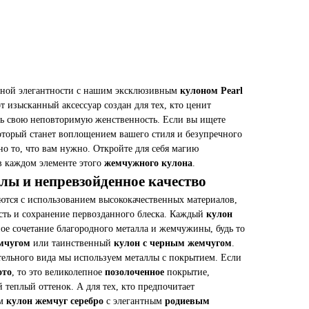
нной элегантности с нашим эксклюзивным
кулоном Pearl
от изысканный аксессуар создан для тех, кто ценит
ть свою неповторимую женственность. Если вы ищете
который станет воплощением вашего стиля и безупречного
о то, что вам нужно. Откройте для себя магию
в каждом элементе этого
жемчужного кулона
.
ы и непревзойденное качество
ются с использованием высококачественных материалов,
сть и сохранение первозданного блеска. Каждый
кулон
ое сочетание благородного металла и жемчужины, будь то
мчугом
или таинственный
кулон с черным жемчугом
.
тельного вида мы используем металлы с покрытием. Если
ото
, то это великолепное
позолоченное
покрытие,
теплый оттенок. А для тех, кто предпочитает
ем
кулон жемчуг серебро
с элегантным
родиевым