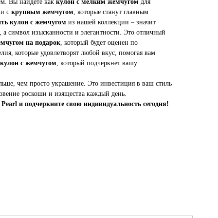
м. Вы найдете как
кулон с мелким жемчугом
для
ли с
крупным жемчугом
, которые станут главным
ть кулон с жемчугом
из нашей коллекции – значит
, а символ изысканности и элегантности. Это отличный
емчугом на подарок
, который будет оценен по
лия, которые удовлетворят любой вкус, помогая вам
 кулон с жемчугом
, который подчеркнет вашу
льше, чем просто украшение. Это инвестиция в ваш стиль
овение роскоши и изящества каждый день.
Pearl и подчеркните свою индивидуальность сегодня!