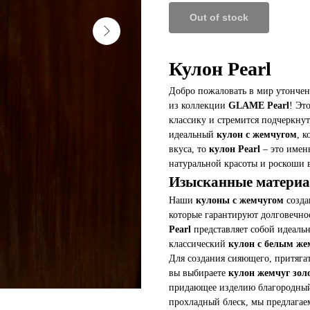
Out of stock
Кулон Pearl
Добро пожаловать в мир утонче
из коллекции
GLAME Pearl
! Эт
классику и стремится подчеркну
идеальный
кулон с жемчугом
, 
вкуса, то
кулон Pearl
– это именн
натуральной красоты и роскоши 
Изысканные материал
Наши
кулоны с жемчугом
созда
которые гарантируют долговечно
Pearl
представляет собой идеальн
классический
кулон с белым же
Для создания сияющего, притяга
вы выбираете
кулон жемчуг зол
придающее изделию благородный 
прохладный блеск, мы предлага