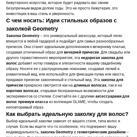
бижутерного искусства, которое будет радовать вас своим
безупречным видом долгие годы. Это не просто бижутерия, это
инвестиция в ваш стиль и уверенность.
С чем носить: Идеи стильных образов с
заколкой Geometry
Заколка Geometry
– это универсальный аксессуар, который легко
впишется в любой гардероб и подойдет для самых разнообразных
причесок. Она станет идеальным дополнением к вечернему платью,
создавая утонченный образ для
вечерней прически
. Для свадьбы или
другого торжественного мероприятия, эта
недорогая заколка для
волос
добавит нотку гламура и элегантности вашему свадебному
образу. Носите ее с распущенными локонами, создавая легкий и
романтичный вид, или используйте для фиксации пучка или хвоста,
придавая прическе законченный и стильный вид. Эта
заколка для
прически
прекрасно смотрится как на
длинных волосах
, так и на
коротких волосах
, открывая безграничные возможности для
экспериментов со стилем. Сочетайте ее с другими
аксессуарами для
волос премиум класса
из коллекции GLAME, чтобы создать
неповторимый образ.
Как выбрать идеальную заколку для волос?
Выбор идеальной заколки зависит от вашего стиля, типа волос и
случая. Если вы ищете что-то особенное, что подчеркнет вашу
индивидуальность,
заколка Geometry с геометрическим дизайном
–