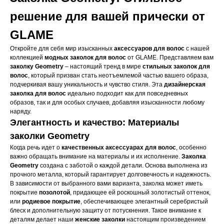
решение для вашей прически от
GLAME
Откройте для себя мир изысканных
аксессуаров для волос
с нашей
коллекцией
модных заколок для волос
от GLAME. Представляем вам
заколку Geometry
– настоящий тренд в мире
стильных заколок для
волос
, который призван стать неотъемлемой частью вашего образа,
подчеркивая вашу уникальность и чувство стиля. Эта
дизайнерская
заколка для волос
идеально подходит как для повседневных
образов, так и для особых случаев, добавляя изысканности любому
наряду.
Элегантность и качество: Материалы
заколки Geometry
Когда речь идет о
качественных аксессуарах для волос
, особенно
важно обращать внимание на материалы и их исполнение.
Заколка
Geometry
создана с заботой о каждой детали. Основа выполнена из
прочного металла, который гарантирует долговечность и надежность.
В зависимости от выбранного вами варианта, заколка может иметь
покрытие
позолотой
, придающее ей роскошный золотистый оттенок,
или
родиевое покрытие
, обеспечивающее элегантный серебристый
блеск и дополнительную защиту от потускнения. Такое внимание к
деталям делает наши
женские заколки
настоящим произведением