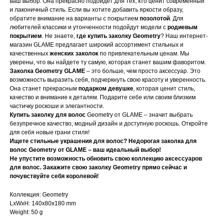
ваш выбор. Она прекрасно подойдет для тех, кто ценит современный
и лаконичный стиль. Если вы хотите добавить яркости образу,
обратите внимание на варианты с покрытием
позолотой
. Для
любителей классики и утонченности подойдут модели с
родиевым
покрытием
. Не знаете,
где купить заколку Geometry
? Наш интернет-
магазин GLAME предлагает широкий ассортимент стильных и
качественных
женских заколок
по привлекательным ценам. Мы
уверены, что вы найдете ту самую, которая станет вашим фаворитом.
Заколка Geometry GLAME
– это больше, чем просто аксессуар. Это
возможность выразить себя, подчеркнуть свою красоту и уверенность.
Она станет прекрасным
подарком девушке
, которая ценит стиль,
качество и внимание к деталям. Подарите себе или своим близким
частичку роскоши и элегантности.
Купить заколку для волос
Geometry от GLAME – значит выбрать
безупречное качество, модный дизайн и доступную роскошь. Откройте
для себя новые грани стиля!
Ищете стильные украшения для волос? Недорогая заколка для
волос Geometry от GLAME – ваш идеальный выбор!
Не упустите возможность обновить свою коллекцию аксессуаров
для волос. Закажите свою заколку Geometry прямо сейчас и
почувствуйте себя королевой!
Коллекция: Geometry
LxWxH: 140x80x180 mm
Weight: 50 g